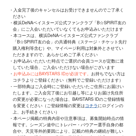
入金完了後のキャンセルはお受けできませんのでご了承く
ださい
横浜DeNAベイスターズ公式ファンクラブ「B☆SPIRIT友の
会」にご入会いただいていなくてもお申込みいただけます
本コースは、横浜DeNAベイスターズ公式ファンクラブ
「B☆SPIRIT友の会」の共通特典（ステージ・チケット先行
購入権利等含む）や、マイページ利用は対象外とさせてい
ただきますので、あらかじめご了承ください
お申込みいただいた時点でご選択の会員コースが定数に達
していた場合、ご入会いただけない場合がございます
お申込みにはBAYSTARS IDが必須です。
お持ちでない方は
コチラよりご登録ください（無料でご登録いただけます）
一部特典はご入会時にご登録いただいたご住所にお届けい
たします。ご入会完了後にお引越し等によりお届け先住所
の変更が必要になった場合は、BAYSTARS IDのご登録情報
を変更ください（ご登録情報の変更は
コチラ
にログインの
上、お手続きください）
本ページ掲載の特典内容や注意事項は、募集開始時点の情
報です。シーズン途中にトレバー・バウアー選手自身の都
合や、天災等外的要因により、記載の特典の継続が難しい