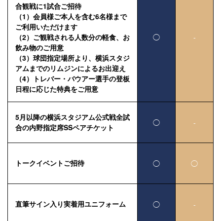
合観戦に1試合ご招待
（1）会員様ご本人を含む6名様まで
ご利用いただけます
（2）ご観戦される人数分の軽食、お
◯
-
飲み物のご用意
（3）球団指定場所より、横浜スタジ
アムまでのリムジンによるお出迎え
（4）トレバー・バウアー選手の登板
日程に応じた特典をご用意
5月以降の横浜スタジアム公式戦全試
◯
-
合の内野指定席SSペアチケット
トークイベントご招待
◯
◯
直筆サイン入り実着用ユニフォーム
◯
-