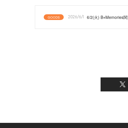
6/2(火) B⭐︎Memo
GOODS
2026/6/1