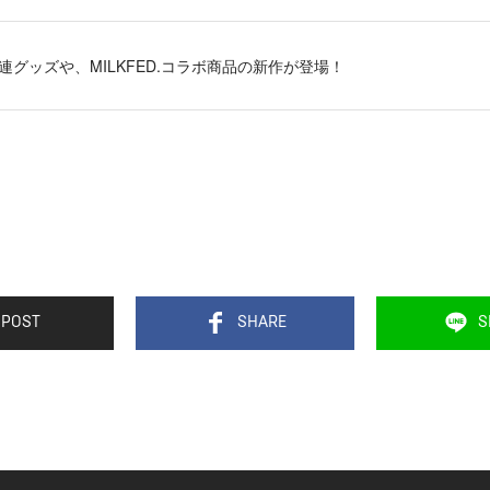
ries関連グッズや、MILKFED.コラボ商品の新作が登場！
POST
SHARE
S