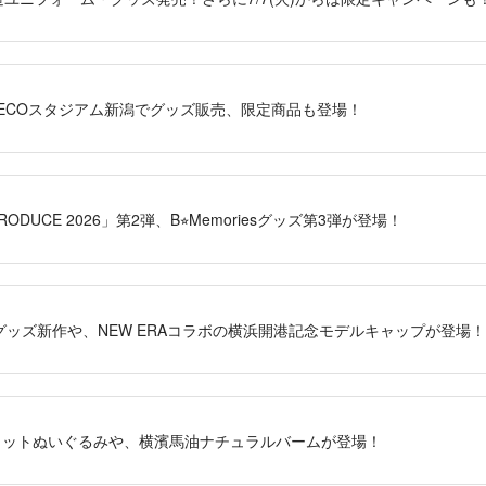
 OFF ECOスタジアム新潟でグッズ販売、限定商品も登場！
 PRODUCE 2026」第2弾、B⭐︎Memoriesグッズ第3弾が登場！
moriesグッズ新作や、NEW ERAコラボの横浜開港記念モデルキャップが登場！
マスコットぬいぐるみや、横濱馬油ナチュラルバームが登場！