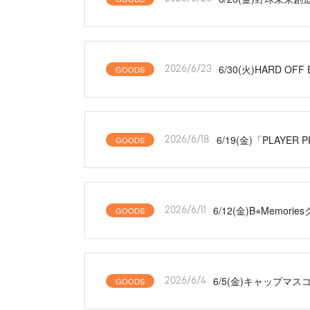
6/30(火)HARD
GOODS
2026/6/23
6/19(金)「PLAYER
GOODS
2026/6/18
6/12(金)B⭐︎Me
GOODS
2026/6/11
6/5(金)キャップ
GOODS
2026/6/4