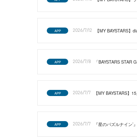
【MY BAYSTARS】di
APP
2026/7/12
「BAYSTARS STA
APP
2026/7/8
【MY BAYSTAR
APP
2026/7/7
『星のパズルナイン’
APP
2026/7/7