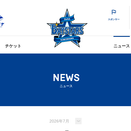
スポンサー
チケット
ニュース
NEWS
ニュース