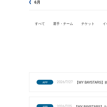
6月
すべて
選手・チーム
チケット
イ
【MY BAYSTA
APP
2026/7/27
【MY BAYSTAR
APP
2026/7/15