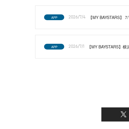
【MY BAYSTARS】 7
APP
2026/7/4
【MY BAYSTARS】横
APP
2026/7/1