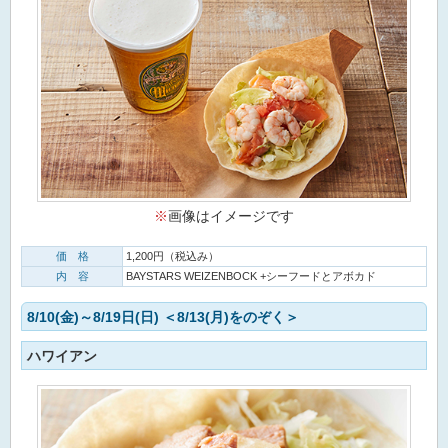
※
画像はイメージです
価 格
1,200円（税込み）
内 容
BAYSTARS WEIZENBOCK +シーフードとアボカド
8/10(金)～8/19日(日) ＜8/13(月)をのぞく＞
ハワイアン