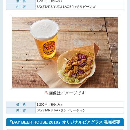
価 格
1,200円（税込み）
内 容
BAYSTARS YUZU LAGER +チリビーンズ
※
画像はイメージです
価 格
1,200円（税込み）
内 容
BAYSTARS IPA +タンドリーチキン
『BAY BEER HOUSE 2018』オリジナルビアグラス 発売概要