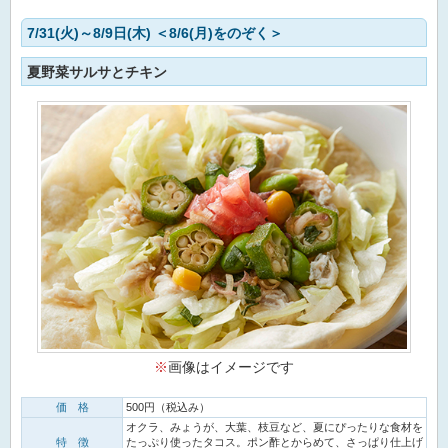
7/31(火)～8/9日(木) ＜8/6(月)をのぞく＞
夏野菜サルサとチキン
※
画像はイメージです
価 格
500円（税込み）
オクラ、みょうが、大葉、枝豆など、夏にぴったりな食材を
特 徴
たっぷり使ったタコス。ポン酢とからめて、さっぱり仕上げ