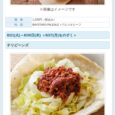
※
画像はイメージです
価 格
1,200円（税込み）
内 容
BAYSTARS PALEALE +プルコギビーフ
8/21(火)～8/30日(木) ＜8/27(月)をのぞく＞
チリビーンズ