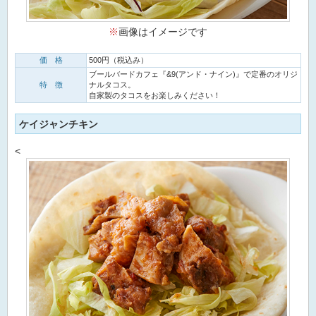
※
画像はイメージです
価 格
500円（税込み）
ブールバードカフェ『&9(アンド・ナイン)』で定番のオリジ
特 徴
ナルタコス。
自家製のタコスをお楽しみください！
ケイジャンチキン
<