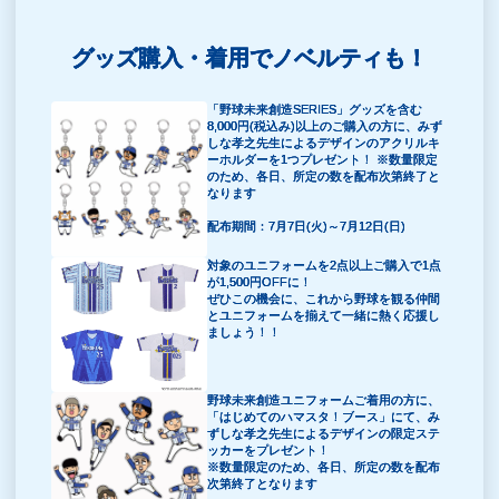
グッズ購入・着用でノベルティも！
「野球未来創造SERIES」グッズを含む
8,000円(税込み)以上のご購入の方に、みず
しな孝之先生によるデザインのアクリルキ
ーホルダーを1つプレゼント！ ※数量限定
のため、各日、所定の数を配布次第終了と
なります
配布期間：7月7日(火)～7月12日(日)
対象のユニフォームを2点以上ご購入で1点
が1,500円OFFに！
ぜひこの機会に、これから野球を観る仲間
とユニフォームを揃えて一緒に熱く応援し
ましょう！！
野球未来創造ユニフォームご着用の方に、
「はじめてのハマスタ！ブース」にて、み
ずしな孝之先生によるデザインの限定ステ
ッカーをプレゼント！
※数量限定のため、各日、所定の数を配布
次第終了となります