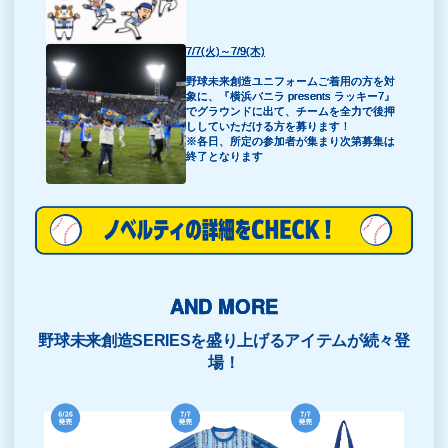
7/7(火)～7/9(木)
野球未来創造ユニフォームご着用の方を対
象に、『横浜バニラ presents ラッキー7』
でグラウンドに出て、チームを全力で後押
ししていただける方を募ります！
※各日、所定の参加者が集まり次第募集は
終了となります
AND MORE
野球未来創造SERIESを盛り上げるアイテムが続々登
場！