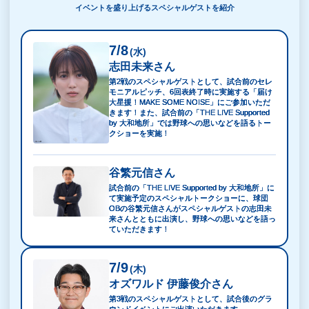
イベントを盛り上げるスペシャルゲストを紹介
7/8
(水)
志田未来さん
第2戦のスペシャルゲストとして、試合前のセレ
モニアルピッチ、6回表終了時に実施する「届け
大星援！MAKE SOME NOISE」にご参加いただ
きます！また、試合前の「THE LIVE Supported
by 大和地所」では野球への思いなどを語るトー
クショーを実施！
谷繁元信さん
試合前の「THE LIVE Supported by 大和地所」に
て実施予定のスペシャルトークショーに、球団
OBの谷繁元信さんがスペシャルゲストの志田未
来さんとともに出演し、野球への思いなどを語っ
ていただきます！
7/9
(木)
オズワルド 伊藤俊介さん
第3戦のスペシャルゲストとして、試合後のグラ
ウンドイベントにご出演いただきます。