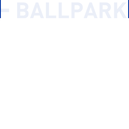
フード
ドリンク
&9バーガー
アボカドバーガー