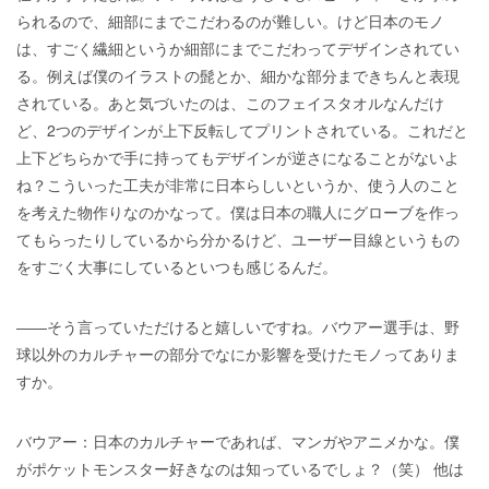
られるので、細部にまでこだわるのが難しい。けど日本のモノ
は、すごく繊細というか細部にまでこだわってデザインされてい
る。例えば僕のイラストの髭とか、細かな部分まできちんと表現
されている。あと気づいたのは、このフェイスタオルなんだけ
ど、2つのデザインが上下反転してプリントされている。これだと
上下どちらかで手に持ってもデザインが逆さになることがないよ
ね？こういった工夫が非常に日本らしいというか、使う人のこと
を考えた物作りなのかなって。僕は日本の職人にグローブを作っ
てもらったりしているから分かるけど、ユーザー目線というもの
をすごく大事にしているといつも感じるんだ。
――そう言っていただけると嬉しいですね。バウアー選手は、野
球以外のカルチャーの部分でなにか影響を受けたモノってありま
すか。
バウアー：日本のカルチャーであれば、マンガやアニメかな。僕
がポケットモンスター好きなのは知っているでしょ？（笑） 他は