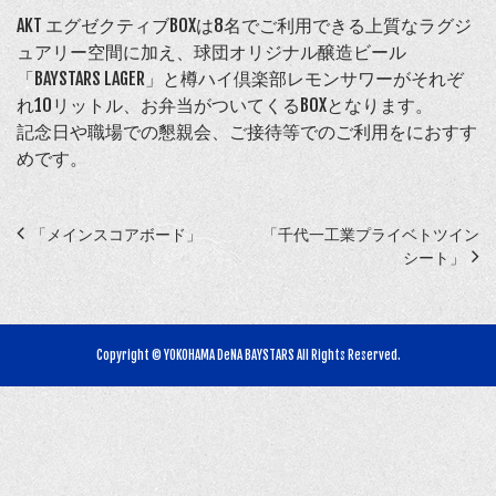
AKT エグゼクティブBOXは8名でご利用できる上質なラグジ
ュアリー空間に加え、球団オリジナル醸造ビール
「BAYSTARS LAGER」と樽ハイ倶楽部レモンサワーがそれぞ
れ10リットル、お弁当がついてくるBOXとなります。
記念日や職場での懇親会、ご接待等でのご利用をにおすす
めです。
「メインスコアボード」
「千代一工業プライベトツイン
シート」
Copyright © YOKOHAMA DeNA BAYSTARS All Rights Reserved.