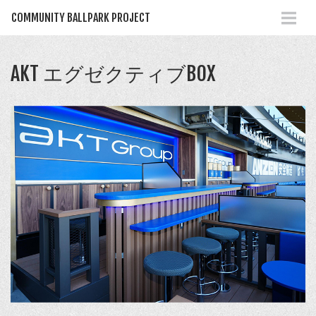
COMMUNITY BALLPARK PROJECT
AKT エグゼクティブBOX