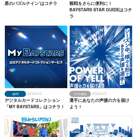
星のパズルナイン’はコチラ
観戦をさらに便利に！
BLOG
2026-08-02
BAYSTARS STAR GUIDEはコチ
蔵出しコンテンツ
ラ
新しいグッズに照れる2人⭐️
BLOG
2026-08-01
球団広報の徒然日記
詩太くんの食トレ🍚
BLOG
2026-08-01
チームスタッフ☆ブログ
大変なポジション
APP
OTHER
2026/4/3
2026/4/3
デジタルカードコレクション
選手にあなたの声援の力を届け
「MY BAYSTARS」はコチラ！
よう！