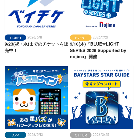
選手アンケート
今年もっと仲良くなりたい人は？【投手編その
⑧】
BLOG
2026-08-03
TICKET
EVENT
チームスタッフ☆ブログ
2026/6/11
2026/7/21
9/23(祝・水)までのチケットを販
9/10(木)『BLUE☆LIGHT
昨日の答え☆
売中！
SERIES 2026 Supported by
nojima』開催
BLOG
2026-08-03
蔵出しコンテンツ
牧＆徳の場内一周❗️
PLAYERS
2026-08-03
ベイスターズ質問箱
小田 康一郎選手
BLOG
2026-08-02
チームスタッフ☆ブログ
これだれだ？
APP
OTHER
2026/5/13
2026/3/25