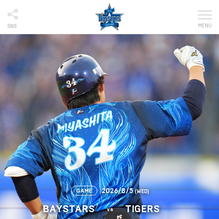
MENU
SNS
2026/8/5
GAME
(WED)
BAYSTARS
TIGERS
vs