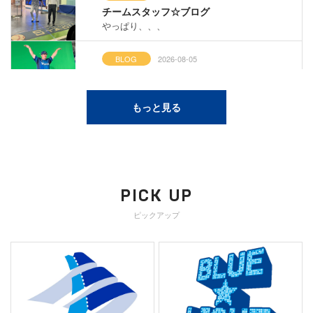
チームスタッフ☆ブログ
やっぱり、、、
BLOG
2026-08-05
蔵出しコンテンツ
スターナイトオフショット【牧選手】
もっと見る
BLOG
2026-08-04
球団広報の徒然日記
ベイスターズジュニアセレクション⚾️
BLOG
2026-08-04
PICK UP
チームスタッフ☆ブログ
ピックアップ
今日もサロンは賑やか(☝︎ ՞ਊ ՞)☝︎
BLOG
2026-08-04
蔵出しコンテンツ
スターナイト【メイキング映像】
PLAYERS
2026-08-03