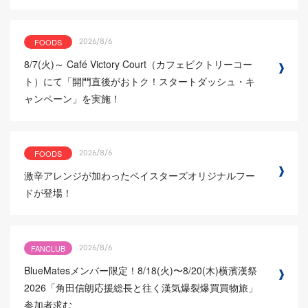
FOODS
2026/8/6
8/7(火)～ Café Victory Court（カフェビクトリーコー
ト）にて「開門直後がおトク！スタートダッシュ・キ
ャンペーン」を実施！
FOODS
2026/8/6
激辛アレンジが加わったベイスターズオリジナルフー
ドが登場！
FANCLUB
2026/8/6
BlueMatesメンバー限定！8/18(火)〜8/20(木)横濱漢祭
2026「角田信朗応援総長と往く漢気爆裂爆買買物旅」
参加者求む